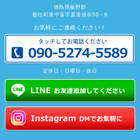
徳島県板野郡
藍住町東中富字直道傍示50－6
お気軽にご連絡ください！
定休日：日曜日・祝日