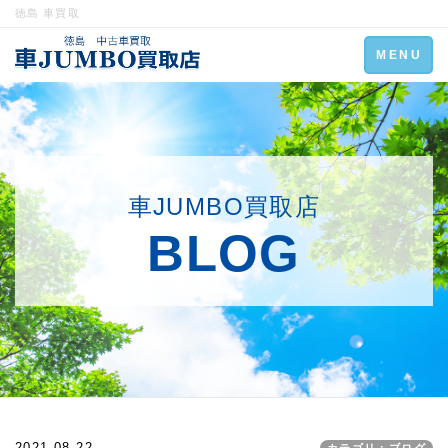
徳島 車買取
Toggle
MENU
navigation
車JUMBO買取店
BLOG
2021.08.22
カテゴリ：ブログ