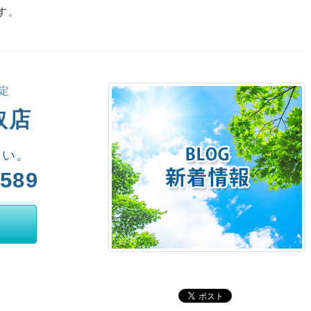
す。
定
取店
さい。
5589