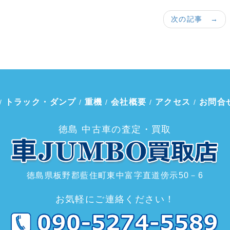
次の記事 →
トラック・ダンプ
重機
会社概要
アクセス
お問合
/
/
/
/
/
徳島 中古車の査定・買取
徳島県板野郡藍住町東中富字直道傍示50－6
お気軽にご連絡ください！